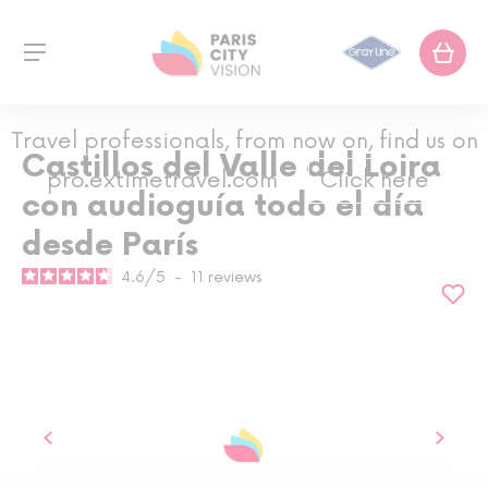
Travel professionals, from now on, find us on
Castillos del Valle del Loira
pro.extimetravel.com
Click here
con audioguía todo el día
desde París
4.6
/
5
-
11
reviews