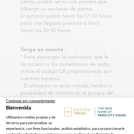
perros, podrá ver su rica perrera que
alberga un centenar de perros.
El autocar saldrá hacia las 17:00 horas
para una llegada prevista a París
hacia las 20:00 horas.
Tenga en cuenta :
* Para descargar la aplicación que le
da acceso a los comentarios de audio,
utilice el código QR proporcionado por
nuestros equipos.
* El almuerzo no está incluido, tendrá la
posibilidad de tomarlo en el parque del
castillo de Chenonceau.
* El orden de visita de los castillos
puede cambiar (Chambord por la
mañana en verano)