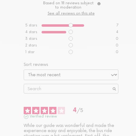
Based on
11
reviews subject
to moderation
See all reviews on this site
5
stars
7
4
stars
4
3
stars
0
2
stars
0
1
star
0
Sort reviews
4
/
5
Verified review
While our guide was wonderful and made the 
experience easy and enjoyable, the bus ride 
situation was a bit unpleasant. First off, the 