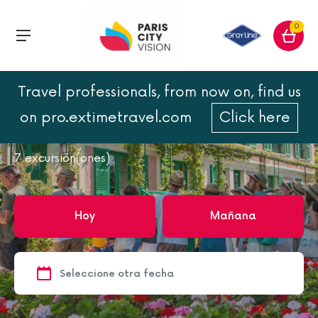
0
Travel professionals, from now on, find us
Inicio
Francia
Francia
Castillos del Loira
on pro.extimetravel.com
Click here
Castillos del Loira
7
excursión(ones)
Hoy
Mañana