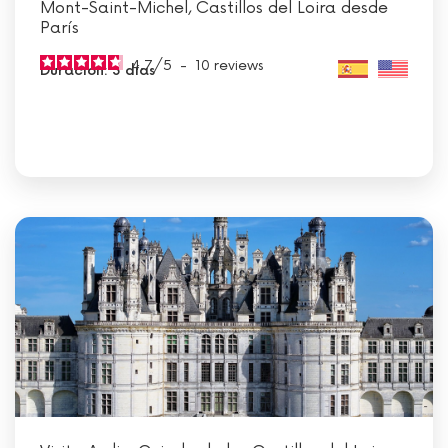
Mont-Saint-Michel, Castillos del Loira desde
París
4.7
/
5
-
10
reviews
Duración: 3 días