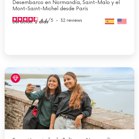
Desembarco en Normandía, Saint-Malo y el
Mont-Saint-Michel desde París
4.4
/
5
-
32
reviews
Duración: 2 días