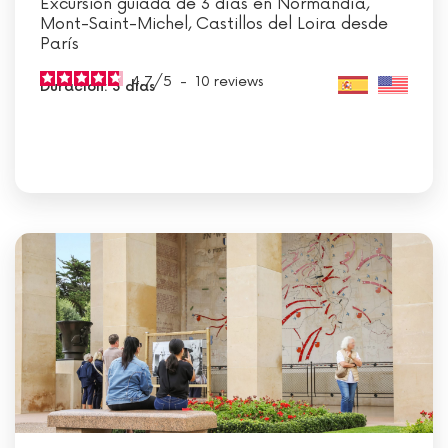
Excursión guiada de 3 días en Normandía,
Mont-Saint-Michel, Castillos del Loira desde
París
4.7
/
5
-
10
reviews
Duración: 3 días