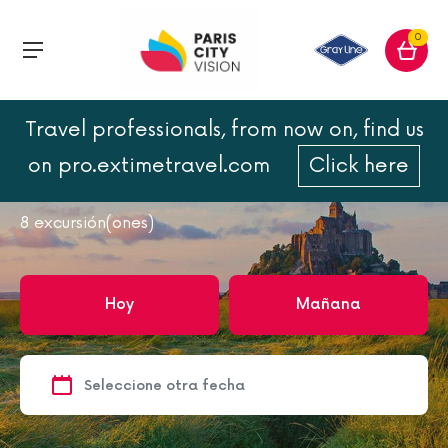
0
Travel professionals, from now on, find us
Inicio
Francia
Francia
Mont Saint Michel
on pro.extimetravel.com
Click here
Mont Saint Michel
8
excursión(ones)
Hoy
Mañana