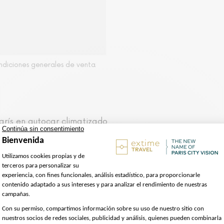
ondiciones generales de venta
París en autocar climatizado
la abadía
les en 10 idiomas a través de una aplicación móvil desc
dida entre cielo y mar en total libertad. Visitarás uno
ont Saint Michel y su bahía, declarados Patrimonio de la