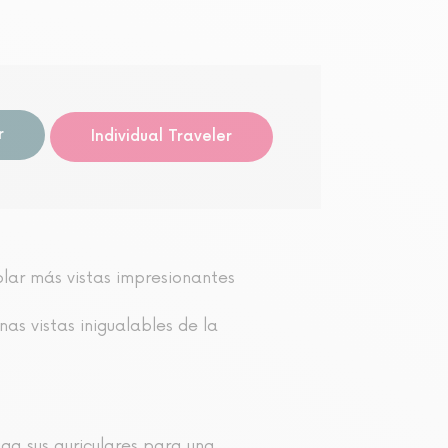
Visita 
r
Individual Traveler
plar más vistas impresionantes
as vistas inigualables de la
iga sus auriculares para una