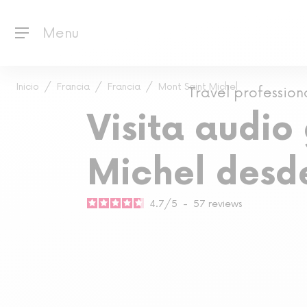
Menu
Inicio
Francia
Francia
Mont Saint Michel
Travel profession
Visita audio
Michel desde
4.7
/
5
-
57
reviews