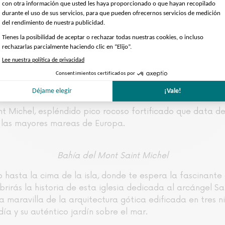
dieval situada en la cima de la isla, una verdadera obra
s y del espectáculo que rodea la bahía del Mont Saint Mich
e París para pasar un día excepcional en el Mont Saint-
a de los paisajes verdes que se sucederán ante tus ojo
 comentarios en nuestra audioguía descargada en su tel
aint Michel, espléndido pico rocoso fortificado que data 
 las mayores mareas de Europa.
Bahía del Mont Saint Michel
mo hasta la cima de la isla, donde te espera la fascinante 
rirás la historia de esta iglesia dedicada al arcángel 
 maravilla de la arquitectura gótica edificada en tres niv
ía y su auténtico jardín sobre el mar.