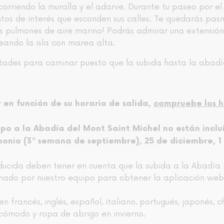
ecorriendo la muralla y el adarve. Durante tu paseo por e
untos de interés que esconden sus calles. Te quedarás pa
 los pulmones de aire marino! Podrás admirar una extensi
eando la isla con marea alta.
ultades para caminar puesto que la subida hasta la abad
 en función de su horario de salida,
compruebe los h
upo a la Abadía del Mont Saint Michel no están inclu
monio (3ª semana de septiembre), 25 de diciembre, 
ducida deben tener en cuenta que la subida a la Abadía
onado por nuestro equipo para obtener la aplicación web
n francés, inglés, español, italiano, portugués, japonés, c
cómodo y ropa de abrigo en invierno.