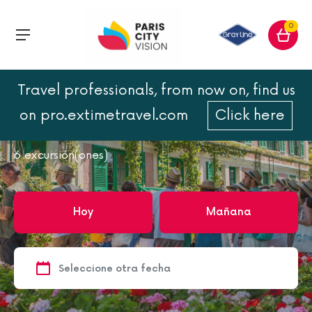
0
Travel professionals, from now on, find us
Inicio
Francia
Francia
Normandía
on pro.extimetravel.com
Click here
Normandía
6
excursión(ones)
Hoy
Mañana