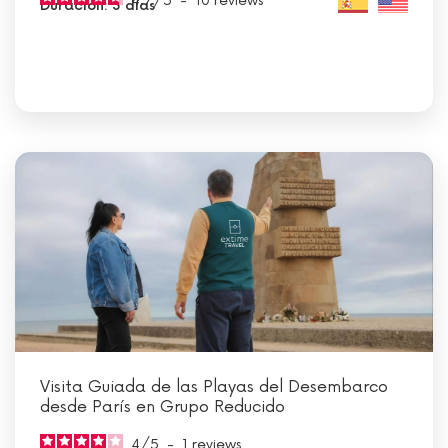
4.7
/
5
-
10
reviews
Duración: 3 días
Visita Guiada de las Playas del Desembarco
desde París en Grupo Reducido
4
/
5
-
1
reviews