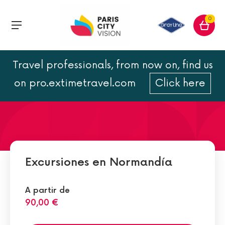
0
Travel professionals, from now on, find us
Las 5 playas del
on pro.extimetravel.com
Click here
desembarco de Normandía
Excursiones en Normandía
A partir de
90,00 €