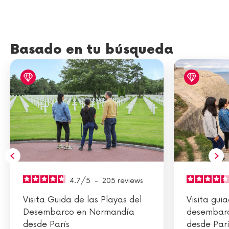
Basado en tu búsqueda
4.7
/
5
-
205
reviews
Visita Guida de las Playas del
Visita gui
Desembarco en Normandía
desembar
desde París
desde Parí