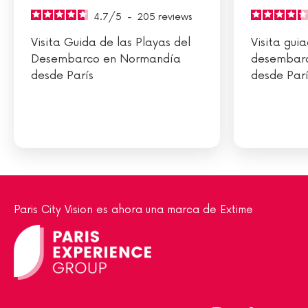
4.7
/
5
-
205
reviews
Visita Guida de las Playas del
Visita gui
Desembarco en Normandía
desembar
desde París
desde Parí
Paris City Vision es ahora una marca de Extime