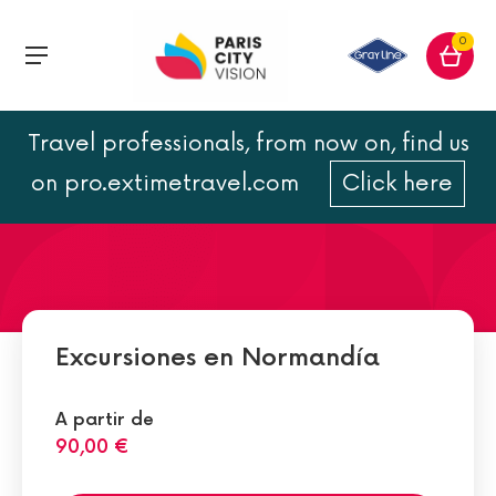
0
Travel professionals, from now on, find us
El Memorial de Caen
on pro.extimetravel.com
Click here
Excursiones en Normandía
A partir de
90,00 €