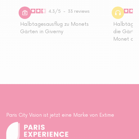
4.3
/
5
-
33
reviews
Halbtagesausflug zu Monets
Halbtägig
Gärten in Giverny
die Gärten
Monet ab P
Paris City Vision ist jetzt eine Marke von Extime