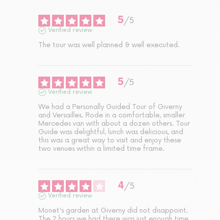
5
/
5
Verified review
The tour was well planned & well executed.
5
/
5
Verified review
We had a Personally Guided Tour of Giverny 
and Versailles. Rode in a comfortable, smaller 
Mercedes van with about a dozen others. Tour 
Guide was delightful, lunch was delicious, and 
this was a great way to visit and enjoy these 
two venues within a limited time frame.
4
/
5
Verified review
Monet's garden at Giverny did not disappoint. 
The 2 hours we had there was just enough time. 