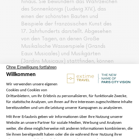
hinaus. Sie bewundern das Wahrzeichen
des Sonnenkönigs (Ludwig XIV.), das
einen der schönsten Bauten und
Beispiele der französischen Kunst des
17. Jahrhunderts darstellt. Abgesehen
von den Tagen, an denen Große
Musikalische Wasserspiele (Grands
Eaux Musicales) und Musikgärten
(Jardins Musicaux) stattfinden, können
Sie sich genügend Zeit nehmen den
Versailler Garten mit seinen Statuen,
Skulpturen, Wasserbecken,
Springbrunnen, Blumenbeeten und
Wäldchen zu erkunden. Im Auftrag von
Ludwig XIV. legte André le Nôtre den
Park an und versah ihn mit einer ganz
besonderen, großartigen Perspektive.