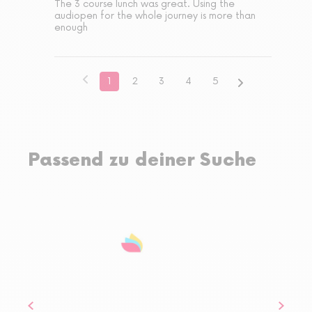
The 3 course lunch was great. Using the 
audiopen for the whole journey is more than 
enough
1
2
3
4
5
Passend zu deiner Suche