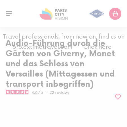
Travel professionals, from now on, find us on
Audio-Führung durch die
pro.extimetravel.com
Click here
Gärten von Giverny, Monet
und das Schloss von
Versailles (Mittagessen und
transport inbegriffen)
4.6
/
5
-
22
reviews