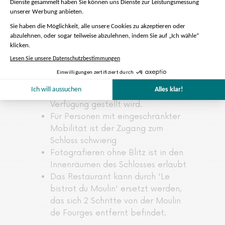
Palast von Versaille goldener Eingang
Bitte beachten:
Um die Anwendung
herunterzuladen, die Ihnen Zugang
zu den Informationen verschafft,
verwenden Sie den QR-Code, der
Ihnen von unseren Mitarbeitern zur
Verfügung gestellt wird.
Für Personen mit eingeschränkter
Mobilität ist der Zugang zum
Schloss schwierig
Fotografieren ohne Blitz ist in den
Innenräumen des Schlosses erlaubt
Das Restaurant kann durch 'Le
bistrot du Moulin' ersetzt werden,
das sich 2 Schritte von der Moulin
de Fourges entfernt befindet.