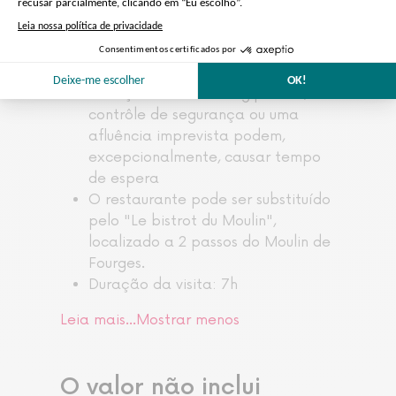
Os carrinhos de bebê estão
proibidos no castelo
O acesso sem fila de espera ao
Palácio de Versalhes está sujeito a
restrições: o Plano "Vigipirate", o
contrôle de segurança ou uma
afluência imprevista podem,
excepcionalmente, causar tempo
de espera
O restaurante pode ser substituído
pelo "Le bistrot du Moulin",
localizado a 2 passos do Moulin de
Fourges.
Duração da visita: 7h
Leia mais…
Mostrar menos
O valor não inclui