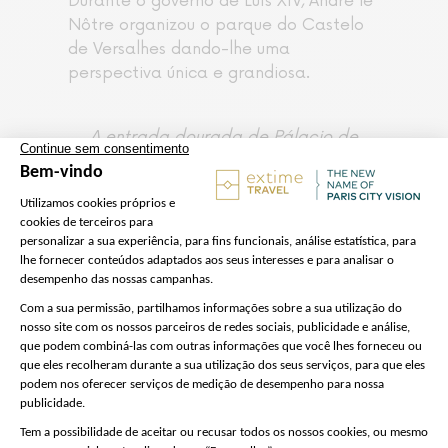
Durante o governo de Luís XIV, André le
Nôtre organizou o parque do Castelo
de Versalhes dando-lhe uma
perspectiva única e grandiosa.
A entrada dourada de Pálacio de
Versalhes
:
Nota
Para descarregar a aplicação que
lhe dá acesso ao comentário áudio,
utilize o código QR fornecido pela
nossa equipa.
Sapatos sem salto agulha
altamente recomendados
(assoalho de madeira nas salas e
paralelepípedos no pátio de
Versalhes)