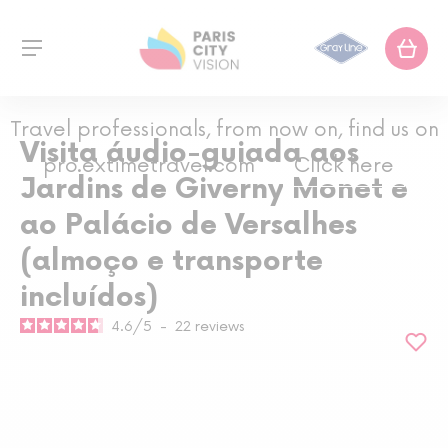
Travel professionals, from now on, find us on
Visita áudio-guiada aos
pro.extimetravel.com
Click here
Jardins de Giverny Monet e
ao Palácio de Versalhes
(almoço e transporte
incluídos)
4.6
/
5
-
22
reviews