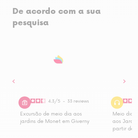
De acordo com a sua
pesquisa
4.3
/
5
-
33
reviews
Excursão de meio dia aos
Meio dia d
jardins de Monet em Giverny
aos Jardin
partir de 