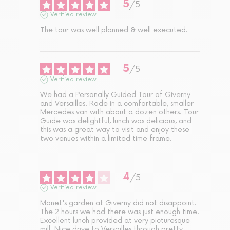
5
/
5
Verified review
The tour was well planned & well executed.
5
/
5
Verified review
We had a Personally Guided Tour of Giverny 
and Versailles. Rode in a comfortable, smaller 
Mercedes van with about a dozen others. Tour 
Guide was delightful, lunch was delicious, and 
this was a great way to visit and enjoy these 
two venues within a limited time frame.
4
/
5
Verified review
Monet's garden at Giverny did not disappoint. 
The 2 hours we had there was just enough time. 
Excellent lunch provided at very picturesque 
mill. Nice drive to Versailles through pretty 