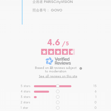
企画者 PARISCityVISION
照会番号： GOVO
4.6
/
5
Based on
22
reviews subject
to moderation
See all reviews on this site
5
stars
15
4
stars
6
3
stars
1
2
stars
0
1
star
0