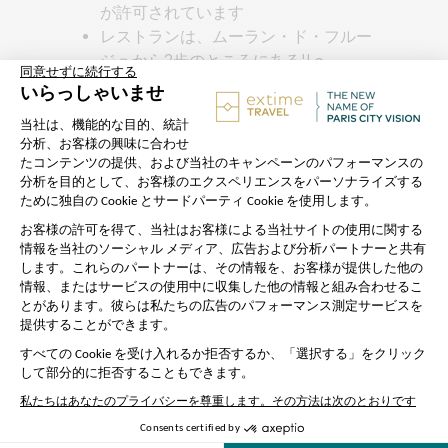
が許可されています
レストランは、ムーラン・ド・フルー
ジュから2歩のところにある'Le
bistrot du Moulin'に代えることができ
る。
現地での所要時間（移動時間を除く）:
7h
詳細...
より少なく表示
料金に含まれないもの
ジヴェルニーの庭園ガイドツアー
お客様の滞在地から集合場所までの往
復交通費
ガイドツアー