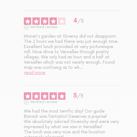
4
/
5
Verified review
Monet's garden at Giverny did not disappoint. 
The 2 hours we had there was just enough time. 
Excellent lunch provided at very picturesque 
mill. Nice drive to Versailles through pretty 
villages. We only had an hour and a half at 
Versailles which was not nearly enough. Found 
map was confusing as to wh
...
read more
5
/
5
Verified review
We had the most terrific day! Our guide  
Barack was fantastic! Deserves a payrise!

We absolutely adored Givenchy and were very 
impressed by what we saw in Versailles! 

The lunch was very nice and the location 