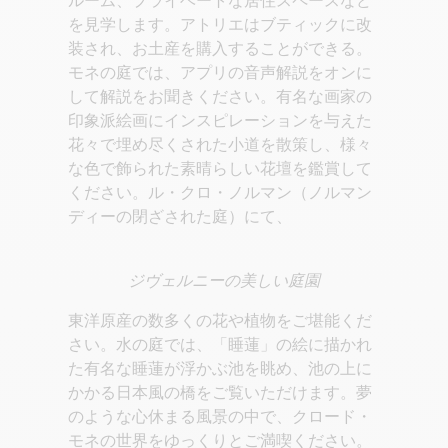
ルーム、プライベートな居住スペースなど
を見学します。アトリエはブティックに改
装され、お土産を購入することができる。
モネの庭では、アプリの音声解説をオンに
して解説をお聞きください。有名な画家の
印象派絵画にインスピレーションを与えた
花々で埋め尽くされた小道を散策し、様々
な色で飾られた素晴らしい花壇を鑑賞して
ください。ル・クロ・ノルマン（ノルマン
ディーの閉ざされた庭）にて、
ジヴェルニーの美しい庭園
東洋原産の数多くの花や植物をご堪能くだ
さい。水の庭では、「睡蓮」の絵に描かれ
た有名な睡蓮が浮かぶ池を眺め、池の上に
かかる日本風の橋をご覧いただけます。夢
のような心休まる風景の中で、クロード・
モネの世界をゆっくりとご満喫ください。