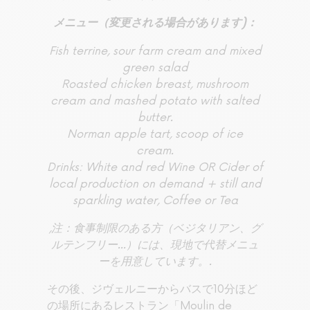
メニュー（変更される場合があります)：
Fish terrine, sour farm cream and mixed
green salad
Roasted chicken breast, mushroom
cream and mashed potato with salted
butter.
Norman apple tart, scoop of ice
cream.
Drinks: White and red Wine OR Cider of
local production on demand + still and
sparkling water, Coffee or Tea
,注：食事制限のある方（ベジタリアン、グ
ルテンフリー...）には、現地で代替メニュ
ーを用意しています。.
その後、ジヴェルニーからバスで10分ほど
の場所にあるレストラン「Moulin de