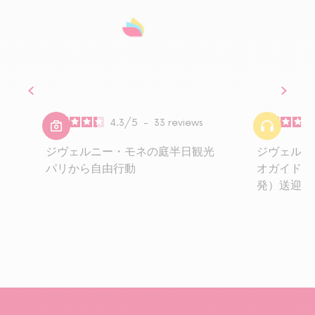
4.3
/
5
-
33
reviews
ジヴェルニー・モネの庭半日観光
ジヴェルニ
パリから自由行動
オガイド付
発）送迎付