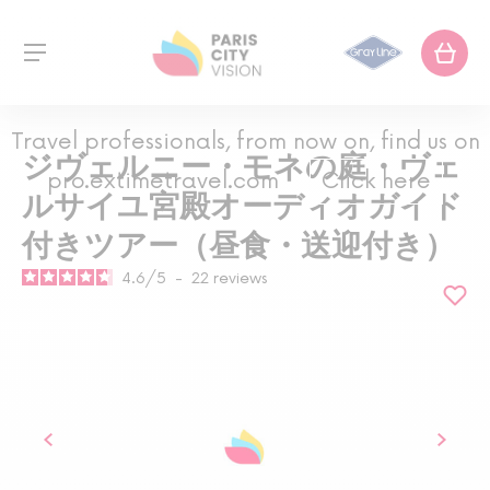
Travel professionals, from now on, find us on
ジヴェルニー・モネの庭・ヴェ
pro.extimetravel.com
Click here
ルサイユ宮殿オーディオガイド
付きツアー（昼食・送迎付き）
4.6
/
5
-
22
reviews