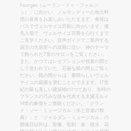
Fourges（ムーラン・ドゥ・フォルジ
ュ）」に向かい、ノルマンディーの地元料
理の昼食をお楽しみいただきます。食後は
バスでヴェルサイユ宮殿に向かいます。優
先入場で、ヴェルサイユ宮殿を心行くまで
ご見学ください。音声ガイドでご案内する
国王の大居室への道順に従い、神のテーマ
で飾られた7室のサロンをご覧ください。
また、かつてはレセプションや祝宴の間と
して使われていた、荘厳な鏡の間もご覧く
ださい。鏡の間からは、素晴らしいヴェル
サイユの庭園を望むことができます。17世
紀の最も美しい建築物の1つであり、当時の
フランスの巧みな技を代表する太陽王ルイ
14世の象徴をご堪能ください。「グラン
ド・ゾー・ミュージカル（水と音楽の祭
典）」と「ジャルダン・ミュージカル」の
開催日以外は、彫像、彫刻、泉、噴水、花