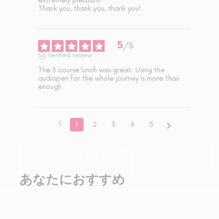
extremely pleasant!

Thank you, thank you, thank you!
5
/
5
Verified review
The 3 course lunch was great. Using the 
audiopen for the whole journey is more than 
enough
1
2
3
4
5
あなたにおすすめ