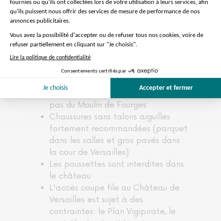
A noter :
Pour télécharger l'application vous
donnant accès au commentaire
audio, vous utiliserez le QR code
fourni par notre équipe.
Le restaurant peut être remplacé
par 'Le bistrot du Moulin" situé à 2
pas du Moulin de Fourges
Chaussures sans talons aiguilles
fortement recommandées (parquet
dans les salles et gros pavés dans
la cour de Versailles)
Les poussettes sont interdites dans
le château
L'accès coupe file au Château de
Versailles est sujet à des
contraintes: le Plan Vigipirate, le