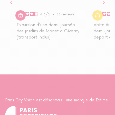
4.3
/
5
-
33
reviews
Excursion d'une demi-journée
Visite Aud
des jardins de Monet à Giverny
demi-jour
(transport inclus)
départ de 
Paris City Vision est désormais une marque de Extime