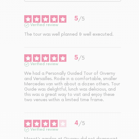
5
/
5
Verified review
The tour was well planned & well executed.
5
/
5
Verified review
We had a Personally Guided Tour of Giverny 
and Versailles. Rode in a comfortable, smaller 
Mercedes van with about a dozen others. Tour 
Guide was delightful, lunch was delicious, and 
this was a great way to visit and enjoy these 
two venues within a limited time frame.
4
/
5
Verified review
Monet's garden at Giverny did not disappoint. 