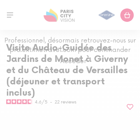
Professionnel, désormais retrouvez-nous sur
Visite Audio-Guidée des
pro.extimetravel.com pour commander
Jardins de Monet à Giverny
Accéder
et du Château de Versailles
(déjeuner et transport
inclus)
4.6
/
5
-
22
reviews