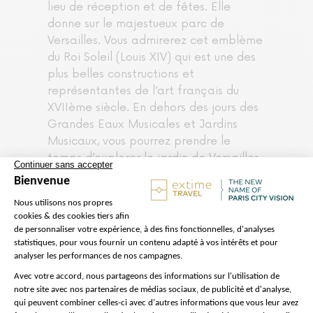
lieu de réception et de fêtes. Elle
donne sur le majestueux parc de
Versailles. Vous admirerez cet emblème
du Roi Soleil (Louis XIV) qui est une des
plus belles constructions et
représentantes de l’art français du
XVIIème siècle. En dehors des jours des
Grandes Eaux Musicales et Jardins
Musicaux, vous pourrez prendre le
temps d’explorer le jardin de Versailles
où statues, sculptures, bassins,
fontaines, parterres et bosquets se
croisent. Sous Louis XIV, André le Nôtre
a aménagé le parc du Château de
Versailles en lui donnant une
perspective particulière et grandiose.
Entrée du Château de Versailles