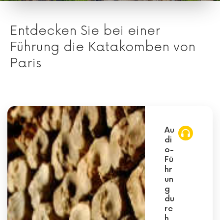
Entdecken Sie bei einer
Führung die Katakomben von
Paris
Au
di
o-
Fü
hr
un
g
du
rc
h