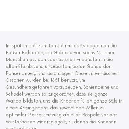
en
Temp
o.
Entde
cken
Sie
die
Im späten achtzehnten Jahrhunderts begannen die
Gesch
Pariser Behörden, die Gebeine von sechs Millionen
ichte
Menschen aus den überlasteten Friedhöfen in die
dieses
alten Steinbrüche umzubetten, deren Gänge den
außer
Pariser Untergrund durchzogen. Diese unterirdischen
gewö
Ossarien wurden bis 1861 benutzt, um
hnlich
Gesundheitsgefahren vorzubeugen. Schienbeine und
en
Schädel wurden so angeordnet, dass sie ganze
Ortes
Wände bildeten, und die Knochen füllen ganze Säle in
dank
einem Arrangement, das sowohl den Willen zu
Audio
optimaler Platzausnutzung als auch Respekt vor den
komm
Verstorbenen widerspiegelt, zu denen die Knochen
entar
einst gehörten.