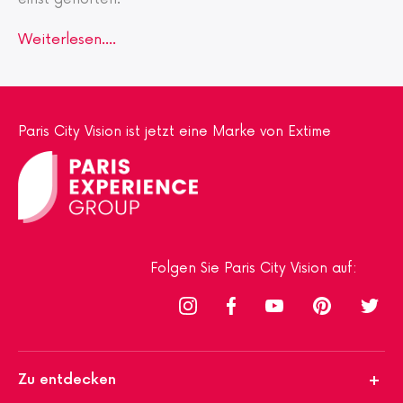
en
und
Weiterlesen....
profiti
eren
Sie
von
Paris City Vision ist jetzt eine Marke von Extime
einem
Skip-
the-
Line-
Ticket
, das
Folgen Sie Paris City Vision auf:
Ihnen
den
Zugan
g
erleic
htert.
Zu entdecken
Genie