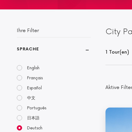
City P
Ihre Filter
SPRACHE
1 Tour(en)
English
Français
Aktive Filte
Español
中文
Português
日本語
Deutsch