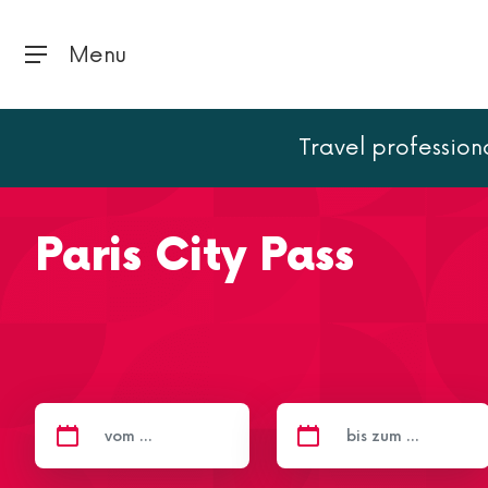
Menu
Travel profession
Home
Tickets
Paris City Pass
Paris City Pass