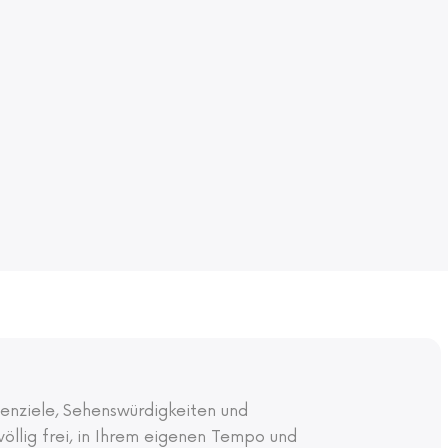
tenziele, Sehenswürdigkeiten und
völlig frei, in Ihrem eigenen Tempo und