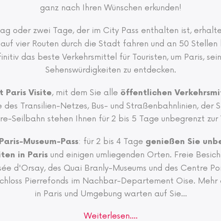
ganz nach Ihren Wünschen erkunden!
ag oder zwei Tage, der im City Pass enthalten ist, erhalt
r auf vier Routen durch die Stadt fahren und an 50 Stellen 
initiv das beste Verkehrsmittel für Touristen, um Paris, s
Sehenswürdigkeiten zu entdecken.
, mit dem Sie alle
 Paris Visite
öffentlichen Verkehrsmit
 des Transilien-Netzes, Bus- und Straßenbahnlinien, der S
e-Seilbahn stehen Ihnen für 2 bis 5 Tage unbegrenzt zur 
: für 2 bis 4 Tage
Paris-Museum-Pass
genießen Sie unb
und einigen umliegenden Orten. Freie Besic
en in Paris
sée d'Orsay, des Quai Branly-Museums und des Centre Po
Schloss Pierrefonds im Nachbar-Departement Oise. Mehr
in Paris und Umgebung warten auf Sie
...
Weiterlesen....