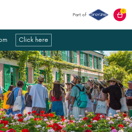
0
Part of
com
Click here