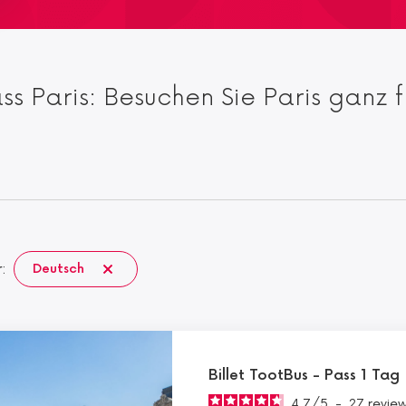
ass Paris: Besuchen Sie Paris ganz
r:
Deutsch
Billet TootBus - Pass 1 Tag
4.7
/
5
-
27
revie