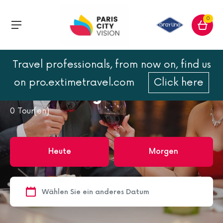
0
Travel professionals, from now on, find us
Home
Paris
Valentinstag in Paris
on pro.extimetravel.com
Click here
Valentinstag in Paris
0
Tour(en)
Heute
Morgen