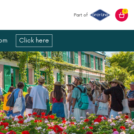
0
Part of
com
Click here