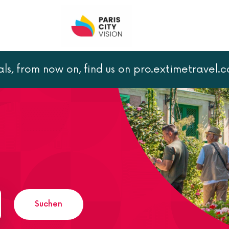
als, from now on, find us on pro.extimetravel.
Suchen