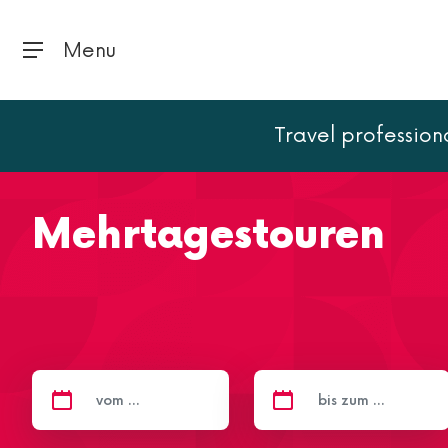
Menu
Travel profession
Home
Frankreich
Frankreich
Mehrtagestouren
Mehrtagestouren