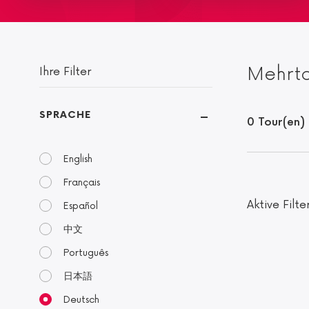
Mehrt
Ihre Filter
SPRACHE
0 Tour(en)
English
Français
Aktive Filte
Español
中文
Português
日本語
Deutsch