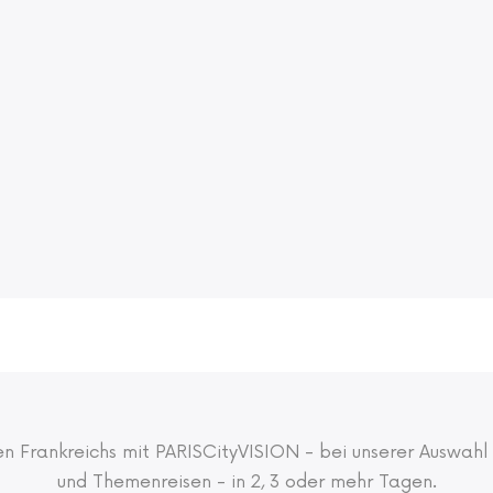
n Frankreichs mit PARISCityVISION - bei unserer Auswahl
und Themenreisen - in 2, 3 oder mehr Tagen.