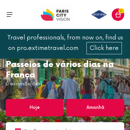
0
Travel professionals, from now on, find us
Página inicial
França
França
on pro.extimetravel.com
Click here
Passeios de vários dias na França
Passeios de vários dias na
França
0
excursão(ões)
Hoje
Amanhã