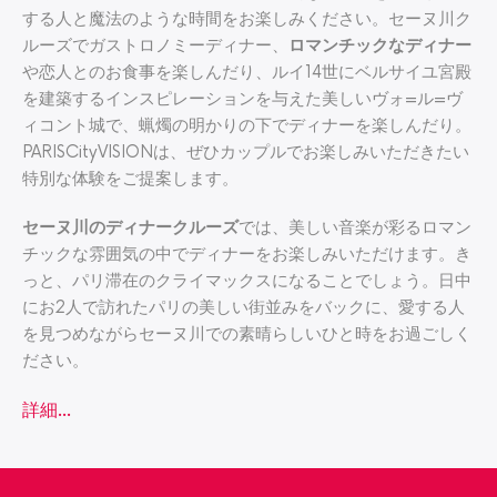
する人と魔法のような時間をお楽しみください。セーヌ川ク
ルーズでガストロノミーディナー、
ロマンチックなディナー
や恋人とのお食事を楽しんだり、ルイ14世にベルサイユ宮殿
を建築するインスピレーションを与えた美しいヴォ=ル=ヴ
ィコント城で、蝋燭の明かりの下でディナーを楽しんだり。
PARISCityVISIONは、ぜひカップルでお楽しみいただきたい
特別な体験をご提案します。
セーヌ川のディナークルーズ
では、美しい音楽が彩るロマン
チックな雰囲気の中でディナーをお楽しみいただけます。き
っと、パリ滞在のクライマックスになることでしょう。日中
にお2人で訪れたパリの美しい街並みをバックに、愛する人
を見つめながらセーヌ川での素晴らしいひと時をお過ごしく
ださい。
詳細...