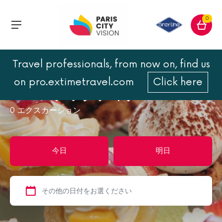
0
Travel professionals, from now on, find us
トップページ
ガストロノミー
ロマンチックディナー
on pro.extimetravel.com
Click here
ロマンチックディナー
0
エクスカーション
今日
明日