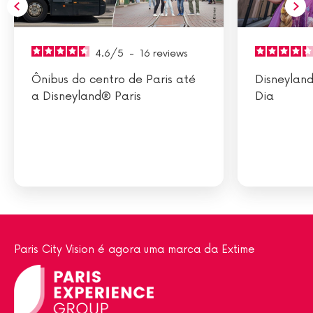
4.6
/
5
-
16
reviews
Ônibus do centro de Paris até
Disneyland
a Disneyland® Paris
Dia
Paris City Vision é agora uma marca da Extime