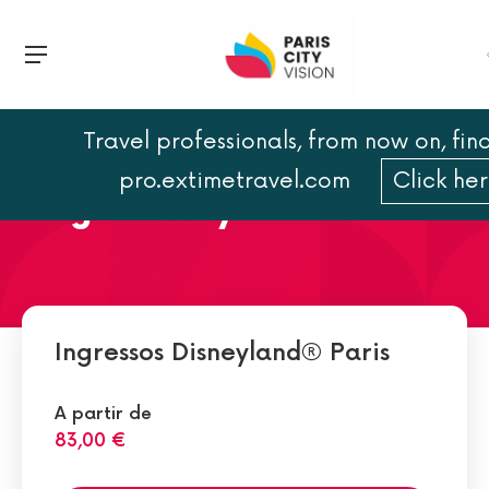
Travel professionals, from now on, find
Desfile Disneylândia: toda a
pro.extimetravel.com
Click he
magia Disney
Ingressos Disneyland® Paris
A partir de
83,00 €