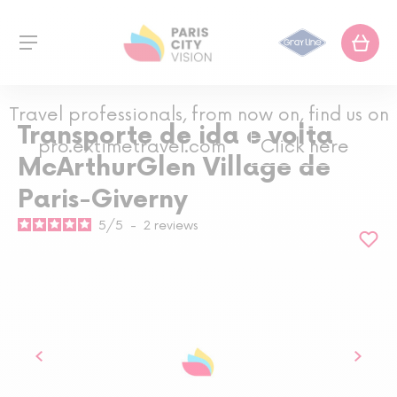
Travel professionals, from now on, find us on
Transporte de ida e volta
pro.extimetravel.com
Click here
McArthurGlen Village de
Paris-Giverny
5
/
5
-
2
reviews