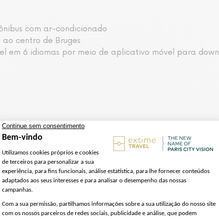
ônibus com ar-condicionado
 ao centro de Bruges
el em 6 idiomas por meio de aplicativo móvel para dow
do Norte", sempre que escolher. Um guia áudio levá-lo-
o às 7h15, a bordo de um autocarro de turismo com ar co
idade antes de escolher um restaurante para almoçar. 
s-frites, flamande carbonade, filete de porco de Bruges,
ade ao seu ritmo. Pare para admirar a arquitectura gótica