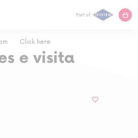
Part of
com
Click here
s e visita