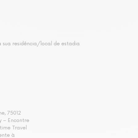
 sua residência/local de estadia
ne, 75012
y – Encontre
time Travel
rente à