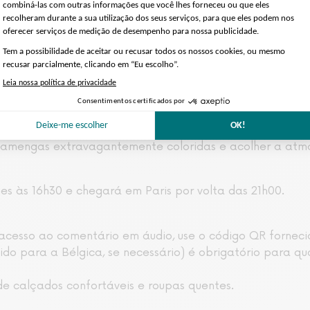
o Património Mundial da UNESCO. Explore as pitorescas 
os monumentos mais proeminentes de Bruges: O Markt, o
de Nossa Senhora do século XIII e a sua impressionante to
o) e a impressionante Câmara Municipal.
rer parar para visitar museus que albergam ilustre obra
pecialidades locais, como o chocolate belga.
iro pelos canais que atravessam a cidade (não incluído 
lamengas extravagantemente coloridas e acolher a atmos
ges às 16h30 e chegará em Paris por volta das 21h00.
 acesso ao comentário em áudio, use o código QR forneci
ido para a Bélgica, se necessário) é obrigatório para qu
de calçados confortáveis e roupas quentes.