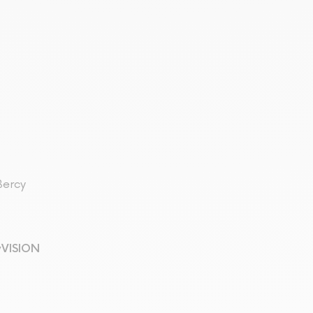
Bercy
yVISION