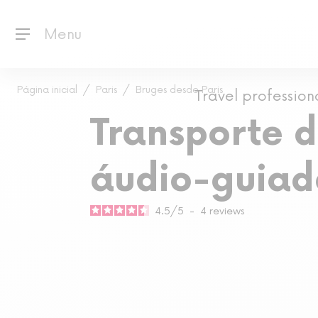
Menu
Página inicial
Paris
Bruges desde Paris
Travel profession
Transporte d
áudio-guiad
4.5
/
5
-
4
reviews