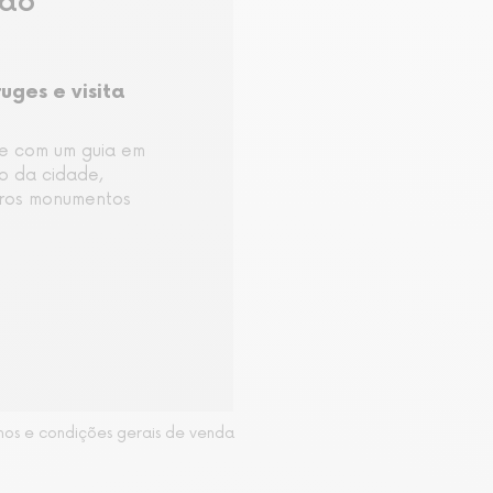
são
uges e visita
de com um guia em
o da cidade,
tros monumentos
mos e condições gerais de venda