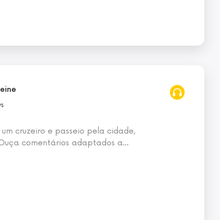
Seine
ws
 um cruzeiro e passeio pela cidade,
 Ouça comentários adaptados a
…