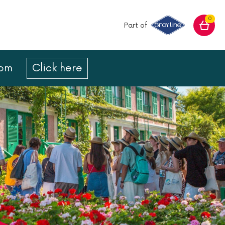
0
Part of
com
Click here