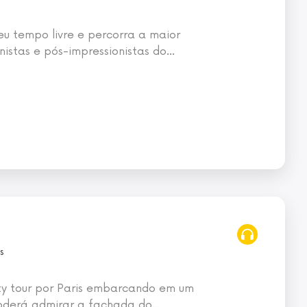
eu tempo livre e percorra a maior
nistas e pós-impressionistas do
…
s
ty tour por Paris embarcando em um
oderá admirar a fachada do
…