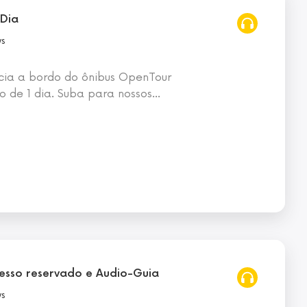
 Dia
ws
ência a bordo do ônibus OpenTour
o de 1 dia. Suba para nossos
…
cesso reservado e Audio-Guia
ws