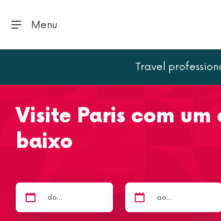
Menu
Travel profession
Página inicial
Visite Paris com um orçamento baixo
Visite Paris com um
baixo