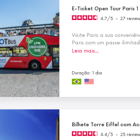
E-Ticket Open Tour Paris 1
4.7
/
5
-
27
revie
Visite Paris a sua conveni
Paris com um passe ilimitad
Leia mais…
Duração: 1 dia
Bilhete Torre Eiffel com A
4.4
/
5
-
25
revie