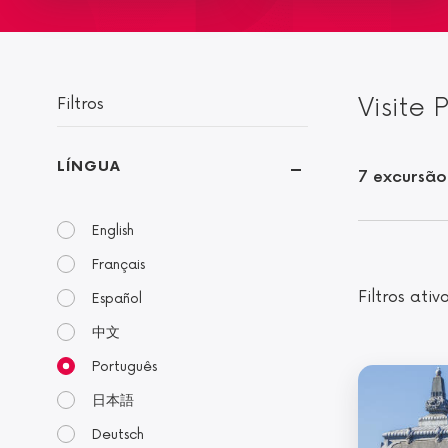
Visite 
Filtros
LÍNGUA
7 excursão
English
Français
Filtros ativ
Español
中文
Português
日本語
Deutsch