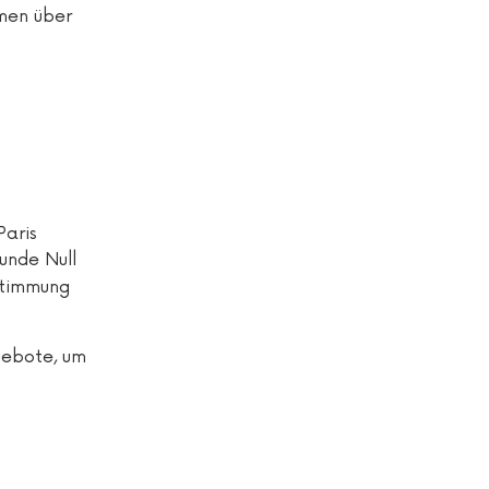
men über
Paris
unde Null
Stimmung
gebote, um