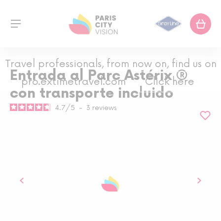
Travel professionals, from now on, find us on
Entrada al Parc Astérix ®
pro.extimetravel.com
Click here
con transporte incluido
4.7
/
5
-
3
reviews