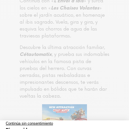
Continúa con «
» y surca
L’Envol d’Ibis
los cielos en «
»
Les Chaises Volantes
sobre el jardín acuático, en homenaje
al ibis sagrado. Vuela, gira y gira, y
esquiva los chorros de agua de las
traviesas plataformas.
Descubre la última atracción familiar,
, y prueba sus indomables
Cétautomatix
vehículos en la famosa pista de
pruebas del herrero. Con curvas
cerradas, pistas resbaladizas e
impresionantes descensos, te verás
impulsado en bólidos que te harán dar
vueltas la cabeza.