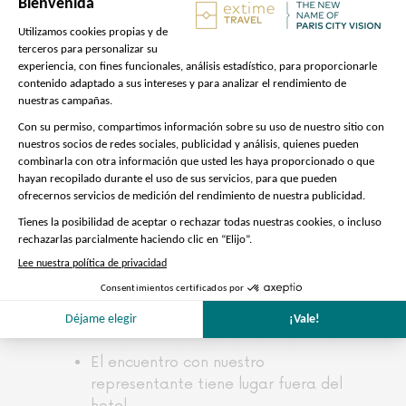
Si quieres almorzar, haz una parada en
uno de los locales de restauración del
parque, como
el nuevo restaurante
, y disfruta
Les Comptoirs d'Epidemais
de un bufé internacional inspirado en
sus numerosos viajes.
Tanto si buscas adrenalina, diversión en
familia o un día lleno de humor y
mitología, Asterix Park® te promete
una aventura inolvidable en la que la
historia, la leyenda y el entretenimiento
se unen con auténtico espíritu galo.
⚠️ Ten en cuenta que:
El encuentro con nuestro
representante tiene lugar fuera del
hotel