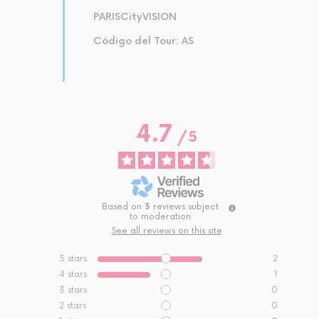
PARISCityVISION
Código del Tour: AS
4.7
/
5
Based on
3
reviews subject
to moderation
See all reviews on this site
5
stars
2
4
stars
1
3
stars
0
2
stars
0