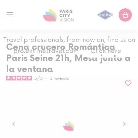
Travel professionals, from now on, find us on
Cena crucero Romántica
pro.extimetravel.com
Click here
Paris Seine 21h, Mesa junto a
la ventana
5
/
5
-
3
reviews