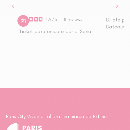
4.9
/
5
-
8
reviews
Billete pa
Bateaux-
Ticket para crucero por el Sena
Paris City Vision es ahora una marca de Extime