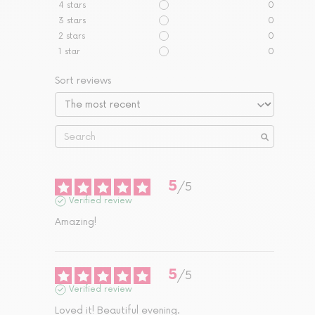
4
stars
0
3
stars
0
2
stars
0
1
star
0
Sort reviews
5
/
5
Verified review
Amazing!
5
/
5
Verified review
Loved it! Beautiful evening.