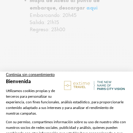
Mapa de Aceso al punto de
embarque, descargar
aqui
Embarcando: 20h45
Salida: 21h15
Regreso: 23h00
Leer más....
Mostrar menos
El precio no incluye
Transporte