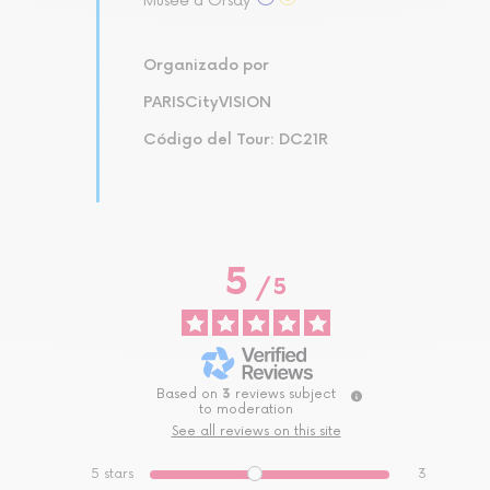
Musée d'Orsay
Organizado por
PARISCityVISION
Código del Tour: DC21R
5
/
5
Based on
3
reviews subject
to moderation
See all reviews on this site
5
stars
3