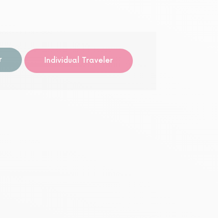
Visita 
r
Individual Traveler