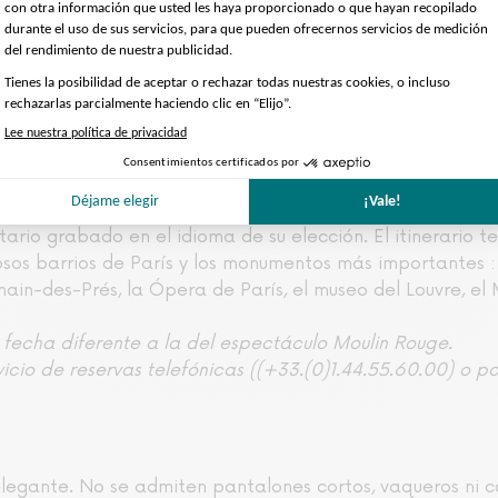
, chicas provenientes de todo el mundo; 1.000 trajes de plu
os más famosos; suntuosos decorados con colores atornasol
s atracciones internacionales con números excepcionales; 
sica original en el que intervienen 80 músicos y 60 corist
 Champán durante el show.
e París, visitarás París a través los sitios los más emb
ario grabado en el idioma de su elección. El itinerario te
osos barrios de París y los monumentos más importantes :
main-des-Prés, la Ópera de París, el museo del Louvre, el 
a fecha diferente a la del espectáculo Moulin Rouge.
icio de reservas telefónicas ((+33.(0)1.44.55.60.00) o p
elegante. No se admiten pantalones cortos, vaqueros ni 