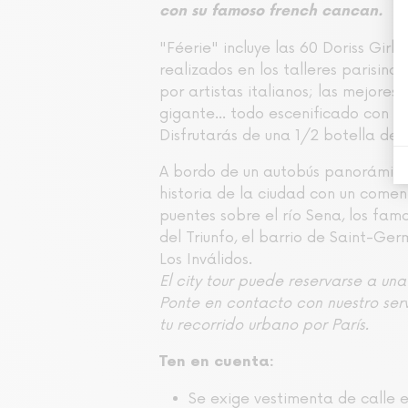
con su famoso french cancan.
"Féerie" incluye las 60 Doriss Girls
realizados en los talleres parisin
por artistas italianos; las mejore
gigante... todo escenificado con mú
Disfrutarás de una 1/2 botella de
A bordo de un autobús panorámico d
historia de la ciudad con un coment
puentes sobre el río Sena, los fam
del Triunfo, el barrio de Saint-Ger
Los Inválidos.
El city tour puede reservarse a un
Ponte en contacto con nuestro serv
tu recorrido urbano por París.
Ten en cuenta:
Se exige vestimenta de calle 