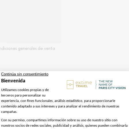
ondiciones generales de venta
l Moulin Rouge,City Tour
persona
pectáculo "Féerie" del Moulin Rouge en este lugar embl