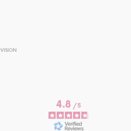
yVISION
4.8
/
5