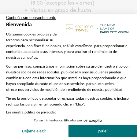
18:00 (excepto los viernes)
Visitas en grupo de hasta
20 personas
Los visitantes menores de 18 años, y
menores de 26 si son residentes del
Espacio Económico Europeo, deben
seleccionar la tarifa infantil para
beneficiarse de la entrada gratuita
al Museo del Louvre
Se solicitará un documento de
identidad a los menores de 18 años
y a los visitantes de 18 a 25 años
residentes en un país del Espacio
Económico Europeo
Las mochilas grandes, los
cochecitos y los paraguas deben
dejarse en el guardarropa del
museo
Dado que los ascensores no