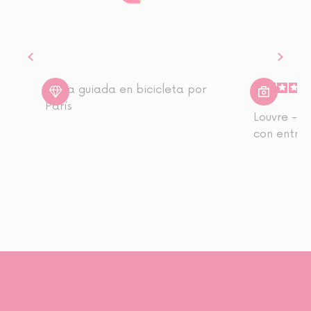
Visita guiada en bicicleta por
París
Louvre - E
con entra