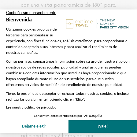
con una vista panorámica de 180° para
admirar los detalles de la arquitectura
de «La Ville Lumière».
No se preocupe por los atascos de
París, utilizamos los carriles bici,
garantía de un recorrido fluido durante
2 horas.
He aquí cómo es su
recorrido con
Turtle
.
No dudes en descargar tu plan más
arriba.
Tenga en cuenta :
Mismo precio para 1 o 2 personas
(mismo vehículo)
El tiempo de recogida y regreso es
adicional a las 2 horas de tour.