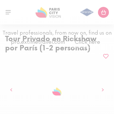
Travel professionals, from now on, find us on
Tour Privado en Rickshaw
pro.extimetravel.com
Click here
por París (1-2 personas)