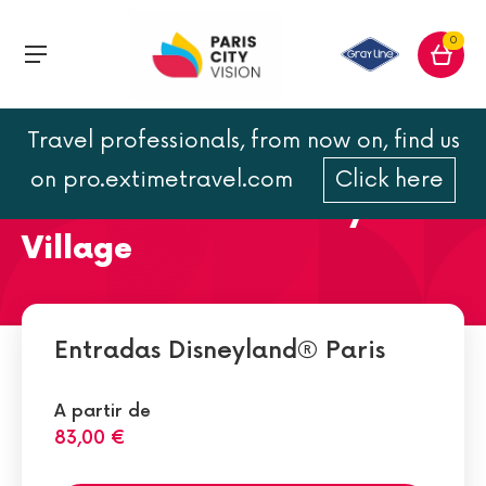
0
Travel professionals, from now on, find us
Encuentre el mejor
on pro.extimetravel.com
Click here
restaurante en Disney
Village
Entradas Disneyland® Paris
A partir de
83,00 €