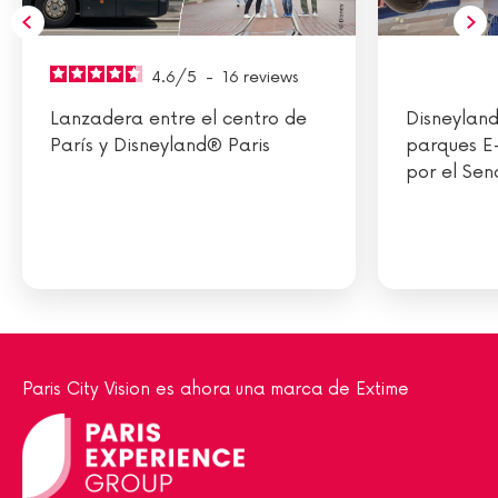
4.6
/
5
-
16
reviews
Lanzadera entre el centro de
Disneyland
París y Disneyland® Paris
parques E-
por el Sen
Paris City Vision es ahora una marca de Extime