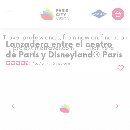
Travel professionals, from now on, find us on
Lanzadera entre el centro
pro.extimetravel.com
Click here
de París y Disneyland® Paris
4.6
/
5
-
16
reviews