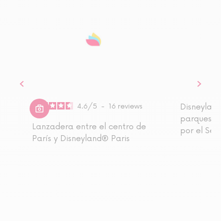
4.6
/
5
-
16
reviews
Disneyland
parques E-
Lanzadera entre el centro de
por el Sen
París y Disneyland® Paris