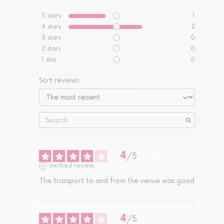
5
stars
1
4
stars
2
3
stars
0
2
stars
0
1
star
0
Sort reviews
4
/
5
Verified review
The transport to and from the venue was good
4
/
5