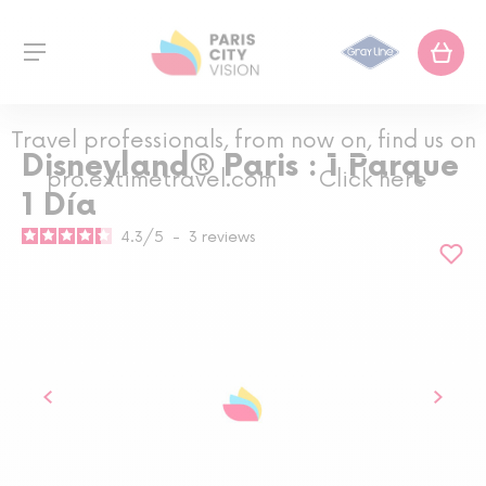
Travel professionals, from now on, find us on
Disneyland® Paris : 1 Parque
pro.extimetravel.com
Click here
1 Día
4.3
/
5
-
3
reviews