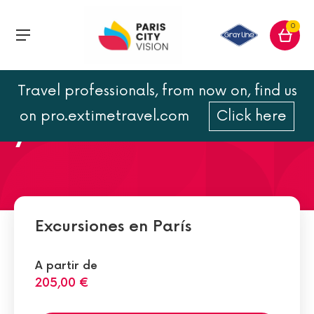
0
Travel professionals, from now on, find us
Tres días en París: circuitos
on pro.extimetravel.com
Click here
y visitas
Excursiones en París
A partir de
205,00 €