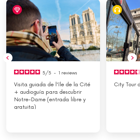
5
/
5
-
1
reviews
Visita guiada de l'île de la Cité
City Tour 
+ audioguía para descubrir
Notre-Dame (entrada libre y
gratuita)