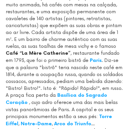
muito animada, há cafés com mesas na calçada,
restaurantes, e uma exposição permanente com
cavaletes de 140 artistas (pintores, retratistas,
caricaturistas) que expõem as suas obras e pintam
ao ar livre. Cada artista dispõe de uma área de 1
m². E um bairro de charme autêntico com as suas
ruelas, as suas toalhas de mesa vichy e o famoso
, restaurante fundado
Café “La Mère Catherine”
em 1793, que foi o primeiro bistrô de
. Diz-se
Paris
que a palavra "bistrô" teria nascido neste café em
1814, durante a ocupação russa, quando os soldados
cossacos, apressados, pediam uma bebida dizendo:
"Bistro! Bistro!". Isto é: "Rápido! Rápido!", em russo.
A praça fica perto da
Basílica do Sagrado
, cujo adro oferece uma das mais belas
Coração
vistas panorâmicas de Paris. A capital e os seus
principais monumentos estão a seus pés:
Torre
,
,
…
Eiffel
Notre-Dame
Arco do Triunfo