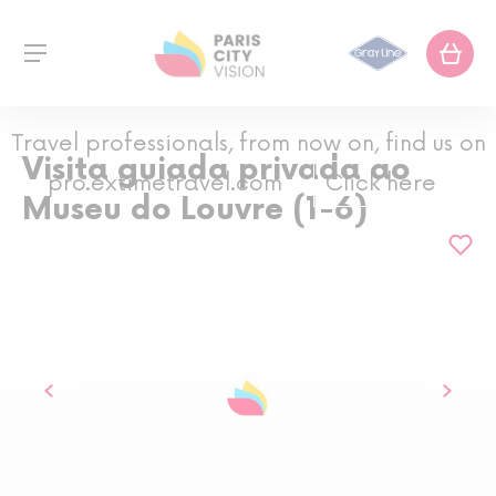
Travel professionals, from now on, find us on
Visita guiada privada ao
pro.extimetravel.com
Click here
Museu do Louvre (1-6)