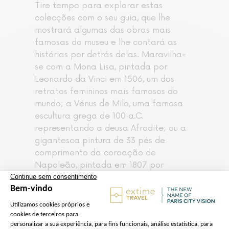
Tire tempo para explorar estas
colecções com o seu guia, que lhe
mostrará algumas das obras mais
famosas do museu e lhe contará as
histórias por detrás delas. Maravilha-
se com a Mona Lisa, pintada por
Leonardo da Vinci em 1506, um dos
retratos femininos mais famosos do
mundo; a Vénus de Milo, uma famosa
escultura grega de 100 a.C.
representando a deusa Afrodite; ou a
gigantesca pintura de 33 pés de
comprimento da coroação de
Napoleão, pintada em 1807 por
Jacques-Louis David para comemorar
a coroação de Napoleão Bonaparte
na Catedral de Notre Dame.