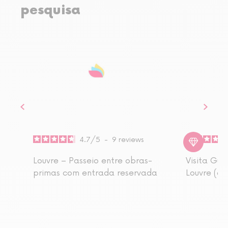
pesquisa
4.7
/
5
-
9
reviews
Louvre – Passeio entre obras-
Visita Gu
primas com entrada reservada
Louvre (ac