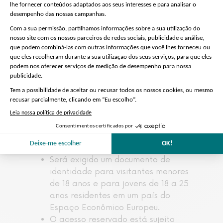
Por favor note:
Chegue ao
ponto de encontro
20
.
minutos antes
do início da visita
Grandes sacos, carrinhos de bebé
e guarda-chuvas devem ser
deixados no bengaleiro do museu.
Como os elevadores nem sempre
estão disponíveis durante a visita,
observe que
esta atividade não
é adequada para pessoas com
ou usuários
mobilidade reduzida
de cadeira de rodas.
Será exigido um documento de
identidade para visitantes menores
de 18 anos e para jovens de 18 a 25
anos residentes em um país do
Espaço Econômico Europeu.
O acesso reservado está sujeito