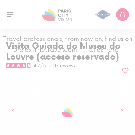
Travel professionals, from now on, find us on
Visita Guiada do Museu do
pro.extimetravel.com
Click here
Louvre (acceso reservado)
4.7
/
5
-
113
reviews