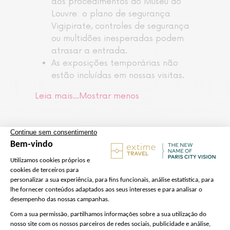
aos procedimentos do Museu do
Louvre: o plano de segurança
Vigipirate, controles de segurança
ou multidões inesperadas podem
atrasar a entrada.
As exposições temporárias não
estão incluídas em nossas visitas.
Leia mais…
Mostrar menos
O valor não inclui
O acesso às exposições
temporárias
O serviço de traslado de/para sua
residência/local de estadia