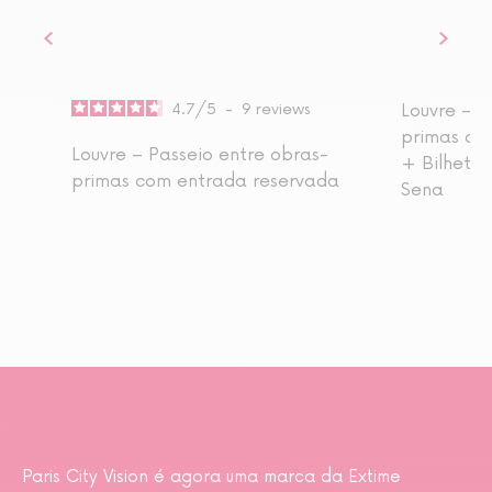
4.7
/
5
-
9
reviews
Louvre – P
primas co
Louvre – Passeio entre obras-
+ Bilhete 
primas com entrada reservada
Sena
Paris City Vision é agora uma marca da Extime