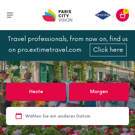
0
Travel professionals, from now on, find us
Home
Aktivitäten
Kultur & Geschichte
on pro.extimetravel.com
Click here
Kultur & Geschichte
2
Tour(en)
Heute
Morgen