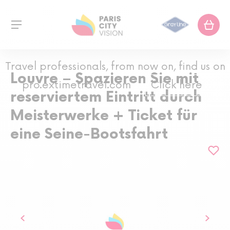
Travel professionals, from now on, find us on
Louvre – Spazieren Sie mit
pro.extimetravel.com
Click here
reserviertem Eintritt durch
Meisterwerke + Ticket für
eine Seine-Bootsfahrt