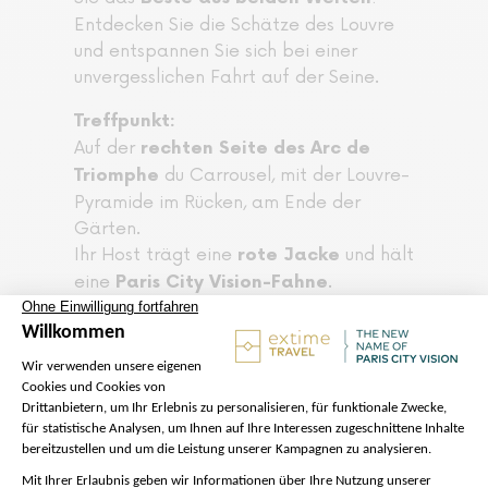
Entdecken Sie die Schätze des Louvre
und entspannen Sie sich bei einer
unvergesslichen Fahrt auf der Seine.
Treffpunkt:
Auf der
rechten Seite des Arc de
du Carrousel, mit der Louvre-
Triomphe
Pyramide im Rücken, am Ende der
Gärten.
Ihr Host trägt eine
und hält
rote Jacke
eine
.
Paris City Vision-Fahne
➡️ Sehen Sie den Standort auf
Google
!
Maps hier
Bitte beachten:
Bitte erscheinen Sie 20 Minuten
der Tour am Treffpunkt.
vor Beginn
Ihr Host gibt Ihnen Ihr Ticket für die