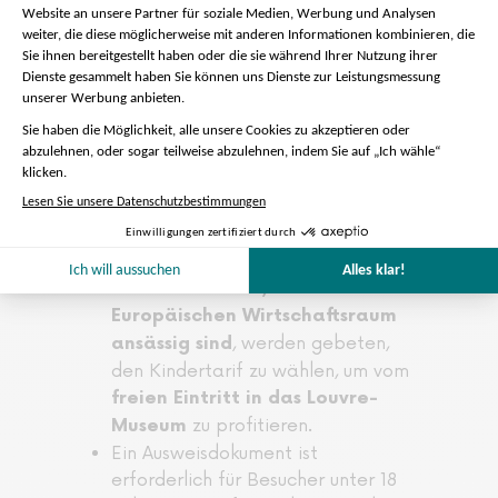
Schifffahrt und einen Plan, der Sie
zum Abfahrtsort führt.
,
Dies ist keine geführte Tour
sondern eine Aktivität mit einem
Host, der Sie in das Louvre-Museum
begleitet.
Das Louvre-Museum schließt um
18:00 Uhr (außer freitags).
Gruppentouren bis zu 20 Personen
Besucher unter 18 Jahren sowie
unter 26 Jahren, wenn sie im
Europäischen Wirtschaftsraum
, werden gebeten,
ansässig sind
den Kindertarif zu wählen, um vom
freien Eintritt in das Louvre-
zu profitieren.
Museum
Ein Ausweisdokument ist
erforderlich für Besucher unter 18