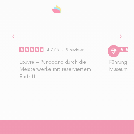
4.7
/
5
-
9
reviews
Louvre – Rundgang durch die
Führung du
Meisterwerke mit reserviertem
Museum (R
Eintritt