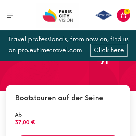
0
Travel professionals, from now on, find us
Die Seine und ihre
on pro.extimetravel.com
Click here
verschiedenen Bootstypen
Bootstouren auf der Seine
Ab
37,00 €