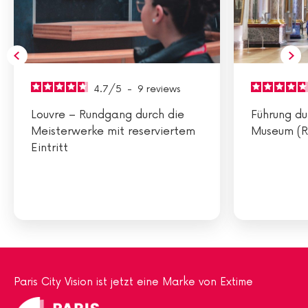
4.7
/
5
-
9
reviews
Louvre – Rundgang durch die
Führung du
Meisterwerke mit reserviertem
Museum (R
Eintritt
Paris City Vision ist jetzt eine Marke von Extime