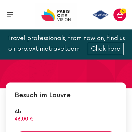
0
Travel professionals, from now on, find us
Abteilung für Islamische
on pro.extimetravel.com
Click here
Kunst
Besuch im Louvre
Ab
43,00 €