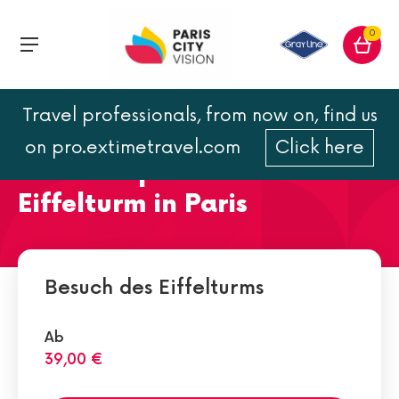
0
Travel professionals, from now on, find us
Entdecken Sie die besten
on pro.extimetravel.com
Click here
Aussichtspunkte auf den
Eiffelturm in Paris
Besuch des Eiffelturms
Ab
39,00 €