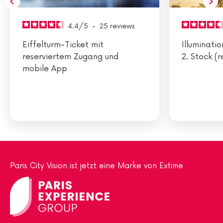
4.4
/
5
-
25
reviews
Eiffelturm-Ticket mit
Illuminatio
reserviertem Zugang und
2. Stock (
mobile App
Paris City Vision ist jetzt eine Marke von Extime