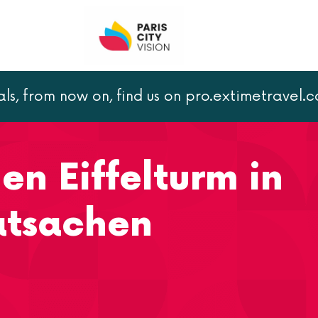
als, from now on, find us on pro.extimetravel.
rm
Entdecken Sie den Eiffelturm in Zahlen mit 25 Tatsachen
en Eiffelturm in
atsachen