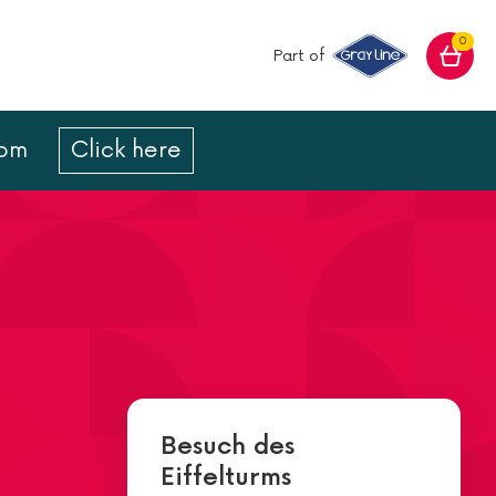
0
Part of
com
Click here
Besuch des
Eiffelturms