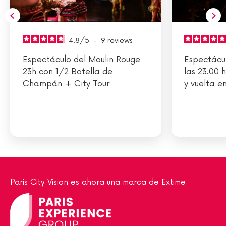
4.8
/
5
-
9
reviews
Espectáculo del Moulin Rouge
Espectácul
23h con 1/2 Botella de
las 23.00 
Champán + City Tour
y vuelta e
Paris City Vision es ahora una marca de Extime