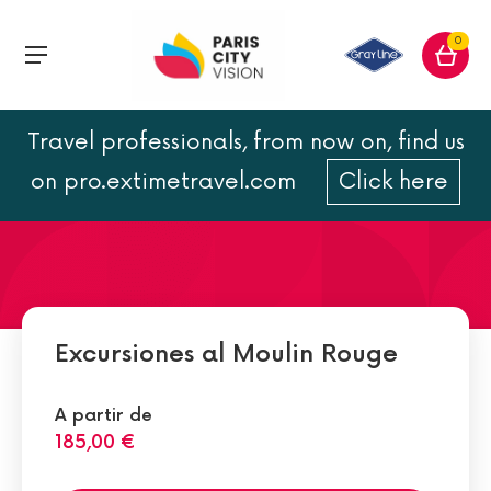
0
Travel professionals, from now on, find us
El Moulin Rouge en 20
on pro.extimetravel.com
Click here
cifras
Excursiones al Moulin Rouge
A partir de
185,00 €