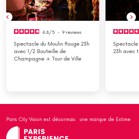
4.8
/
5
-
9
reviews
Spectacle du Moulin Rouge 23h
Spectacle
avec 1/2 Bouteille de
23h avec t
Champagne + Tour de Ville
Paris City Vision est désormais une marque de Extime