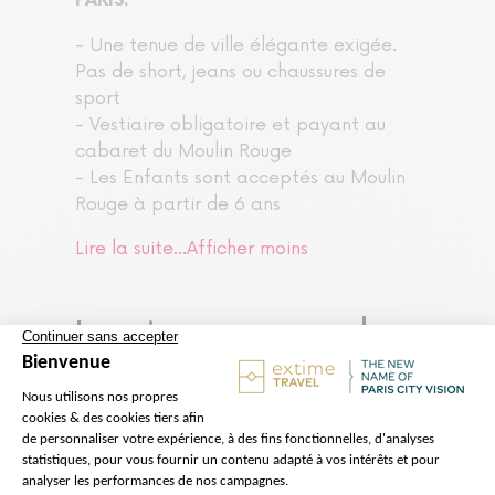
PARIS.
- Une tenue de ville élégante exigée.
Pas de short, jeans ou chaussures de
sport
- Vestiaire obligatoire et payant au
cabaret du Moulin Rouge
- Les Enfants sont acceptés au Moulin
Rouge à partir de 6 ans
Lire la suite...
Afficher moins
Le prix ne comprend
pas
Dîner