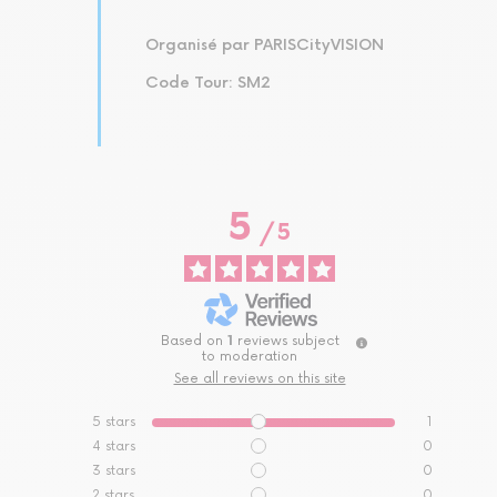
Organisé par PARISCityVISION
Code Tour: SM2
5
/
5
Based on
1
reviews subject
to moderation
See all reviews on this site
5
stars
1
4
stars
0
3
stars
0
2
stars
0