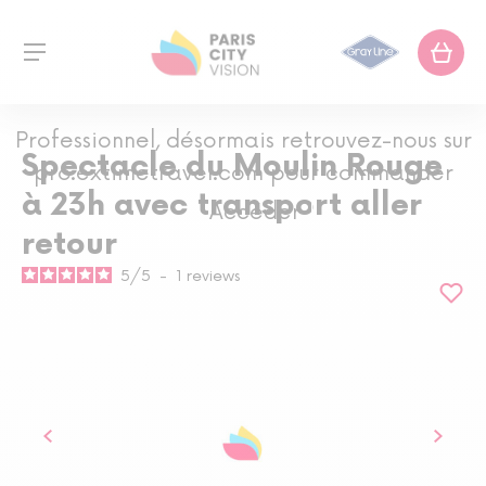
Professionnel, désormais retrouvez-nous sur
Spectacle du Moulin Rouge
pro.extimetravel.com pour commander
à 23h avec transport aller
Accéder
retour
5
/
5
-
1
reviews