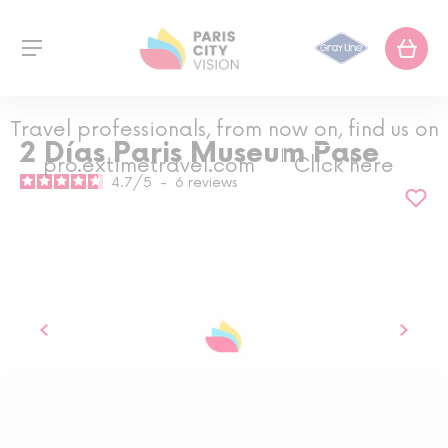
Travel professionals, from now on, find us on
2 Días Paris Museum Pase
pro.extimetravel.com
Click here
4.7
/
5
-
6
reviews