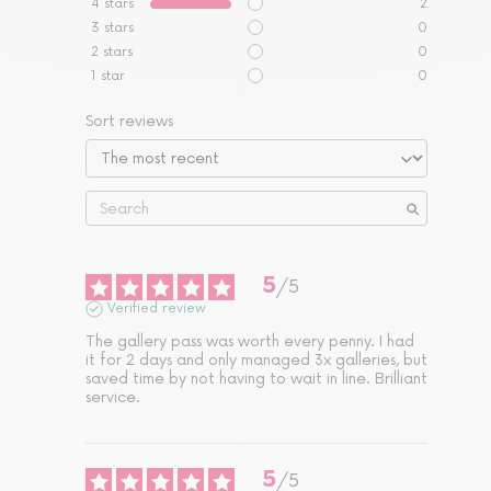
4
stars
2
3
stars
0
2
stars
0
1
star
0
Sort reviews
5
/
5
Verified review
The gallery pass was worth every penny. I had 
it for 2 days and only managed 3x galleries, but 
saved time by not having to wait in line. Brilliant 
service.
5
/
5