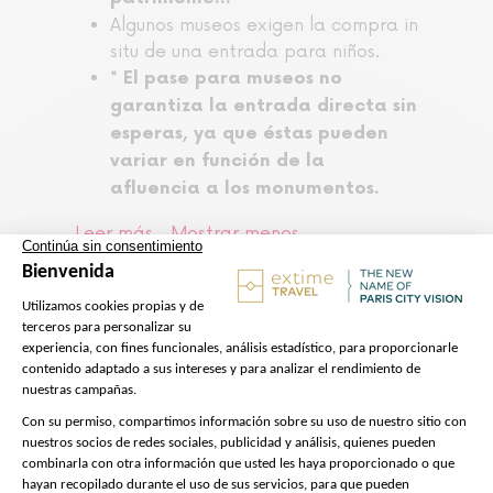
Algunos museos exigen la compra in
situ de una entrada para niños.
* El pase para museos no
garantiza la entrada directa sin
esperas, ya que éstas pueden
variar en función de la
afluencia a los monumentos.
Leer más....
Mostrar menos
Preparación de la visita
Nos encargamos de todo