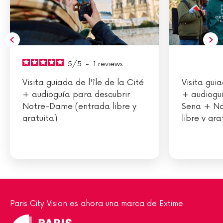
5
/
5
-
1
reviews
Visita guiada de l'île de la Cité
Visita guia
+ audioguía para descubrir
+ audioguí
Notre-Dame (entrada libre y
Sena + No
gratuita)
libre y gra
Paris City Vision es ahora una marca de Extime