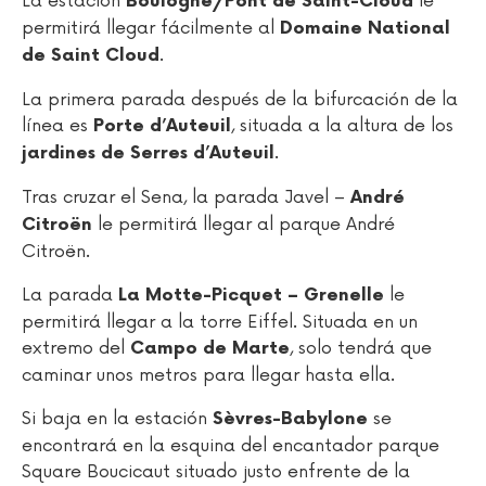
La estación
le
Boulogne/Pont de Saint-Cloud
permitirá llegar fácilmente al
Domaine National
.
de Saint Cloud
La primera parada después de la bifurcación de la
línea es
, situada a la altura de los
Porte d’Auteuil
.
jardines de Serres d’Auteuil
Tras cruzar el Sena, la parada Javel –
André
le permitirá llegar al parque André
Citroën
Citroën.
La parada
le
La Motte-Picquet – Grenelle
permitirá llegar a la torre Eiffel. Situada en un
extremo del
, solo tendrá que
Campo de Marte
caminar unos metros para llegar hasta ella.
Si baja en la estación
se
Sèvres-Babylone
encontrará en la esquina del encantador parque
Square Boucicaut situado justo enfrente de la