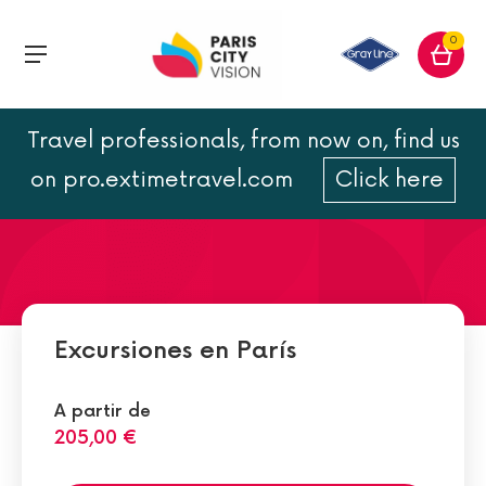
0
Travel professionals, from now on, find us
Línea 10 del metro de París
on pro.extimetravel.com
Click here
Excursiones en París
A partir de
205,00 €