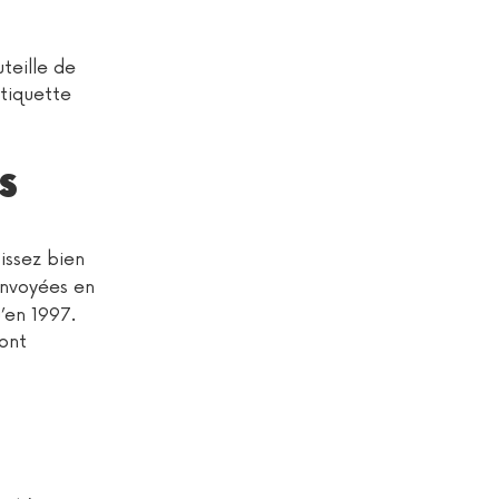
uteille de
tiquette
s
issez bien
nvoyées en
’en 1997.
ont