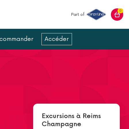
0
Part of
ur commander
Accéder
Excursions à Reims
Champagne