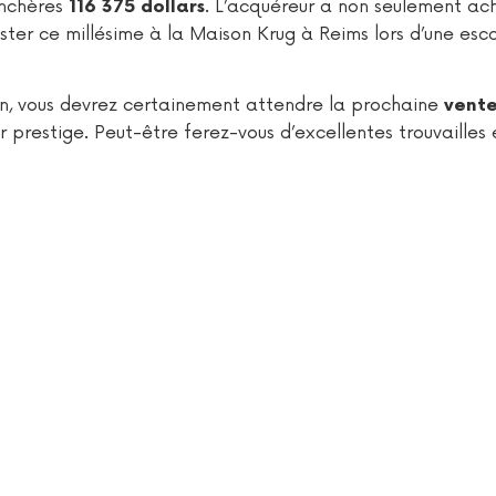
enchères
. L’acquéreur a non seulement ac
116 375 dollars
guster ce millésime à la Maison Krug à Reims lors d’une es
ion, vous devrez certainement attendre la prochaine
vent
 prestige. Peut-être ferez-vous d’excellentes trouvailles e