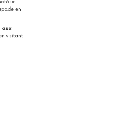
heté un
capade en
e aux
n visitant