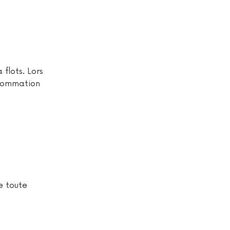
flots. Lors
nsommation
e toute