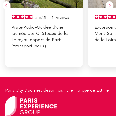
4.6
/
5
-
11
reviews
Visite Audio-Guidée d'une
Excursion 
journée des Châteaux de la
Mont-Sain
Loire, au départ de Paris
de la Loire
(transport inclus)
Paris City Vision est désormais une marque de Extime