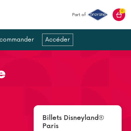
0
Part of
ur commander
Accéder
e
Billets Disneyland®
Paris