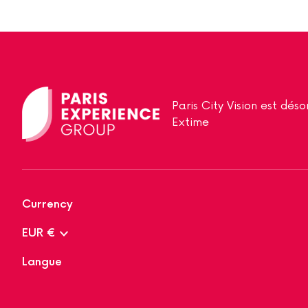
Paris City Vision est dé
Extime
Currency
EUR €
Langue