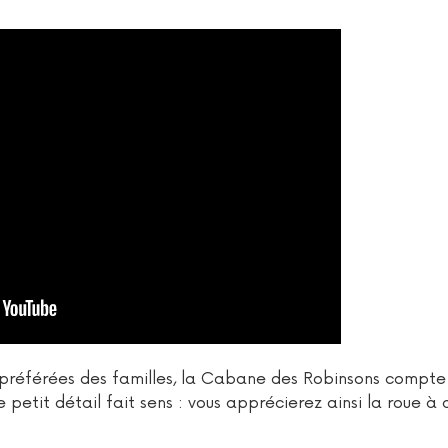
préférées des familles, la Cabane des Robinsons compte
 petit détail fait sens : vous apprécierez ainsi la roue à 