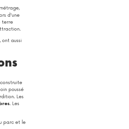
-métrage,
ors d'une
 terre
ttraction.
 ont aussi
sons
construite
soin poussé
dition. Les
. Les
bres
 parc et le