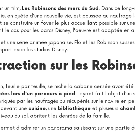
r un film,
. Dans ce long
Les Robinsons des mers du Sud
lie, en quête d'une nouvelle vie, est poussée au naufrage l
 se construire un foyer le plus accueillant possible sur une
t le cas pour les parcs Disney, l'oeuvre est adaptée en a
et une série animée japonaise, Flo et les Robinson suisses,
pport avec les studios Disney.
traction sur les Robin
, feuille par feuille, se niche la cabane censée avoir été 
: ayant fait l'objet d'un 
itées lors d'un parcours à pied
riqués par les naufragés ou récupérés sur le navire en per
i devant une
, une
et plusieurs
cuisine
bibliothèque
cham
veau du sol, abritent les denrées de la famille.
rmet d'admirer un panorama saisissant sur une partie du