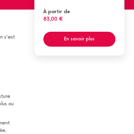
À partir de
83,00 €
n s'est
En savoir plus
ature
lus ou
ement
ée.