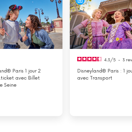
4.3
/
5
-
3
re
and® Paris 1 jour 2
Disneyland® Paris : 1 jo
ticket avec Billet
avec Transport
re Seine