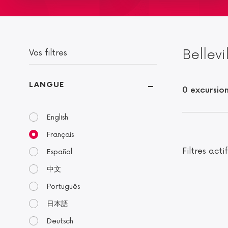
Bellevi
Vos filtres
LANGUE
0 excursion
English
Français
Filtres actif
Español
中文
Português
日本語
Deutsch