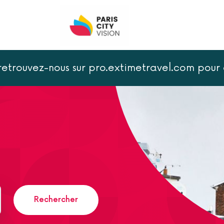
 retrouvez-nous sur pro.extimetravel.com po
Rechercher