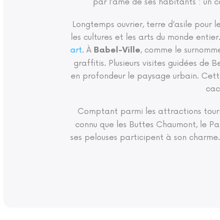
par l’âme de ses habitants : un c
Longtemps ouvrier, terre d’asile pour l
les cultures et les arts du monde entie
art
. À
, comme le surnomment
Babel-Ville
graffitis. Plusieurs visites guidées de 
en profondeur le paysage urbain. Cette
cac
Comptant parmi les attractions touri
connu que les Buttes Chaumont, le Par
ses pelouses participent à son charme. 