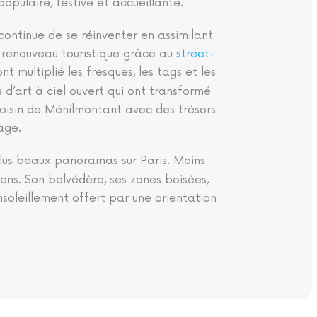
opulaire, festive et accueillante.
 continue de se réinventer en assimilant
le renouveau touristique grâce au
street-
t multiplié les fresques, les tags et les
es d’art à ciel ouvert qui ont transformé
voisin de Ménilmontant avec des trésors
age.
plus beaux panoramas sur Paris. Moins
ens. Son belvédère, ses zones boisées,
nsoleillement offert par une orientation