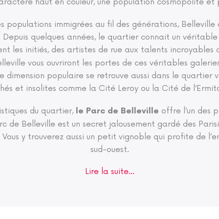
aractère haut en couleur, une population cosmopolite et p
es populations immigrées au fil des générations, Belleville
r. Depuis quelques années, le quartier connait un véritab
 les initiés, des artistes de rue aux talents incroyables on
Belleville vous ouvriront les portes de ces véritables galeri
 dimension populaire se retrouve aussi dans le quartier 
hés et insolites comme la Cité Leroy ou la Cité de l’Ermit
stiques du quartier,
offre l’un des 
le Parc de Belleville
c de Belleville est un secret jalousement gardé des Parisi
Vous y trouverez aussi un petit vignoble qui profite de l’e
sud-ouest.
Lire la suite...